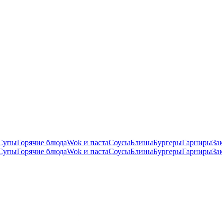
Супы
Горячие блюда
Wok и паста
Соусы
Блины
Бургеры
Гарниры
За
Супы
Горячие блюда
Wok и паста
Соусы
Блины
Бургеры
Гарниры
За