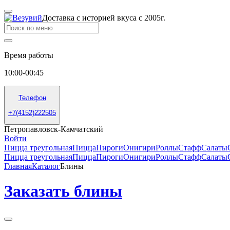
Доставка с историей вкуса с 2005г.
Время работы
10:00-00:45
Телефон
+7(4152)222505
Петропавловск-Камчатский
Войти
Пицца треугольная
Пицца
Пироги
Онигири
Роллы
Стафф
Салаты
Пицца треугольная
Пицца
Пироги
Онигири
Роллы
Стафф
Салаты
Главная
Каталог
Блины
Заказать блины