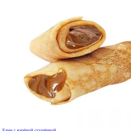
Блин с варёной сгущёнкой