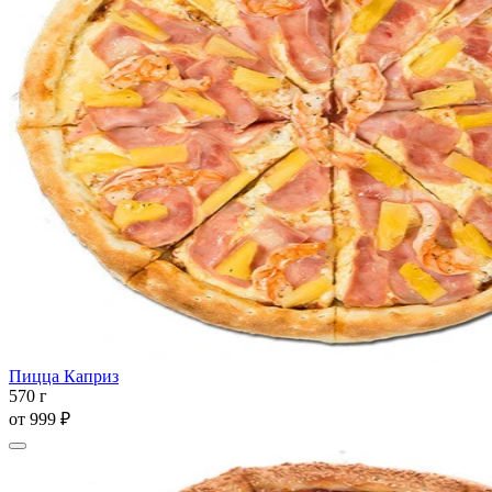
Пицца Каприз
570 г
от
999 ₽