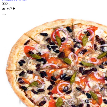
550 г
от
867 ₽