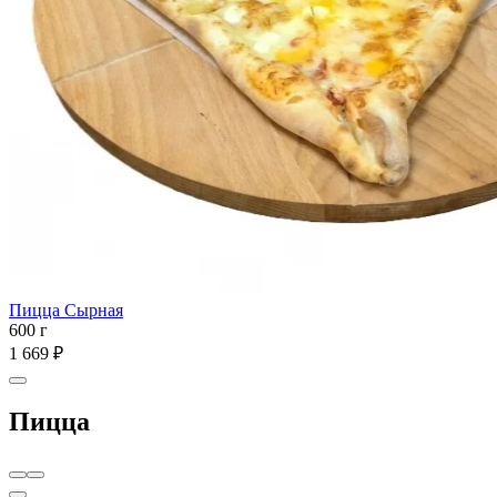
Пицца Сырная
600 г
1 669 ₽
Пицца