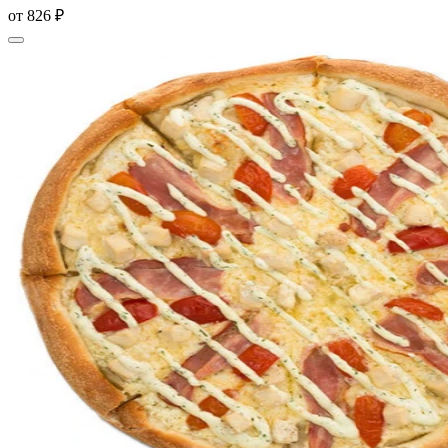
от
826 ₽