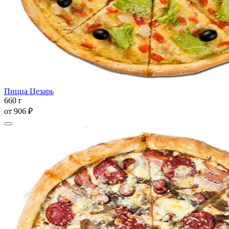
Пицца Цезарь
660 г
от
906 ₽