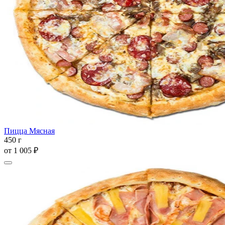
Пицца Мясная
450 г
от
1 005 ₽