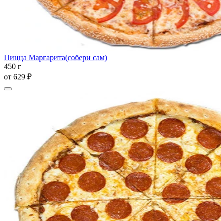
Пицца Маргарита(собери сам)
450 г
от
629 ₽