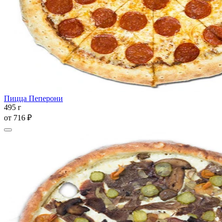
Пицца Пеперони
495 г
от
716 ₽