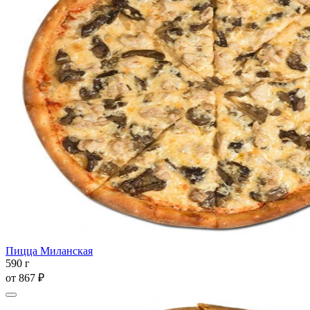
Пицца Миланская
590 г
от
867 ₽