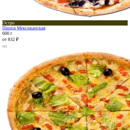
Остро
Пицца Мексиканская
600 г
от
832 ₽