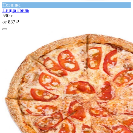
Новинка
Пицца Гриль
590 г
от
837 ₽