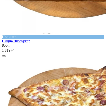
Новинка
Пицца Чизбургер
850 г
1 819 ₽